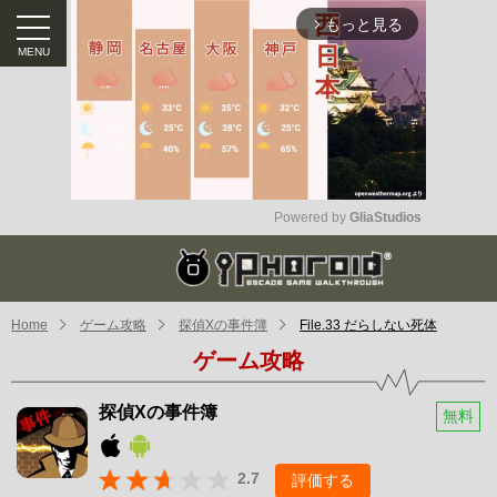
もっと見る
arrow_forward_ios
Powered by 
GliaStudios
Mute
Home
ゲーム攻略
探偵Xの事件簿
File.33 だらしない死体
ゲーム攻略
探偵Xの事件簿
無料
2.7
評価する