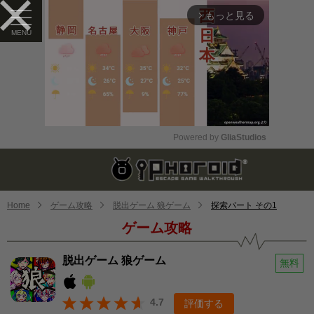
もっと見る
arrow_forward_ios
Powered by 
GliaStudios
Mute
Home
ゲーム攻略
脱出ゲーム 狼ゲーム
探索パート その1
ゲーム攻略
脱出ゲーム 狼ゲーム
無料
4.7
評価する