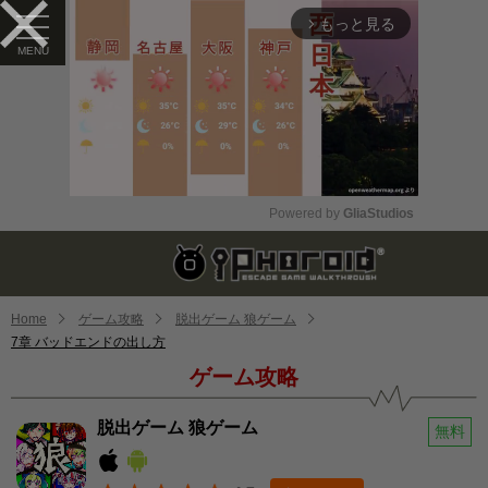
もっと見る
arrow_forward_ios
Powered by 
GliaStudios
Mute
Home
ゲーム攻略
脱出ゲーム 狼ゲーム
7章 バッドエンドの出し方
ゲーム攻略
脱出ゲーム 狼ゲーム
無料