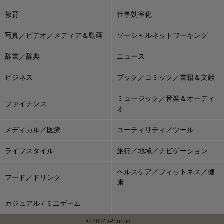
教育
仕事効率化
写真／ビデオ／メディア＆動画
ソーシャルネットワーキング
辞書／辞典
ニュース
ビジネス
ブック／コミック／書籍＆文献
ミュージック／音楽＆オーディ
ファイナンス
オ
メディカル／医療
ユーティリティ／ツール
ライフスタイル
旅行／地域／ナビゲーション
ヘルスケア／フィットネス／健
フード／ドリンク
康
カジュアル / ミニゲーム
© 2024 iPhoroid.