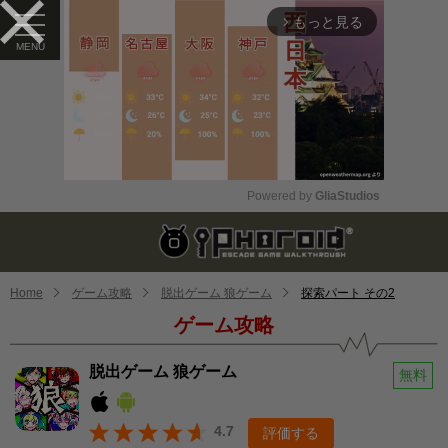
もっと見る
arrow_forward_ios
Powered by 
GliaStudios
Mute
Home
ゲーム攻略
脱出ゲーム 狼ゲーム
探索パート その2
ゲーム攻略
脱出ゲーム 狼ゲーム
無料
4.7
評価する