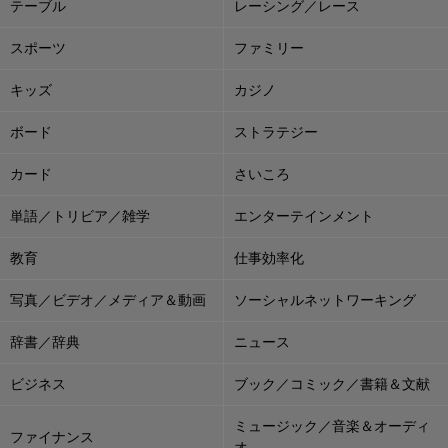
テーブル
レーシング／レース
スポーツ
ファミリー
キッズ
カジノ
ボード
ストラテジー
カード
さいころ
単語／トリビア／雑学
エンターテインメント
教育
仕事効率化
写真／ビデオ／メディア＆動画
ソーシャルネットワーキング
辞書／辞典
ニュース
ビジネス
ブック／コミック／書籍＆文献
ミュージック／音楽＆オーディ
ファイナンス
オ