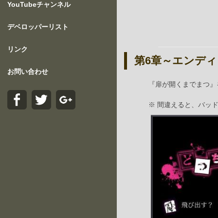
YouTubeチャンネル
デベロッパーリスト
リンク
第6章～エンデ
お問い合わせ
『扉が開くまでまつ』
※ 間違えると、バッ