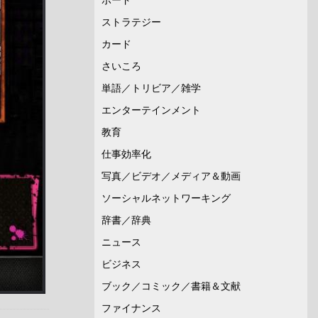
ストラテジー
カード
さいころ
単語／トリビア／雑学
エンターテインメント
教育
仕事効率化
写真／ビデオ／メディア＆動画
ソーシャルネットワーキング
辞書／辞典
ニュース
ビジネス
ブック／コミック／書籍＆文献
ファイナンス