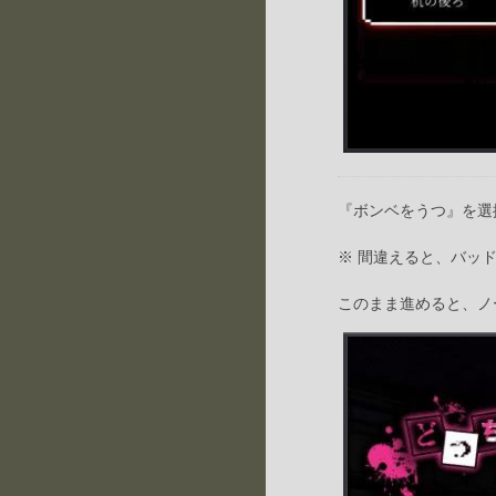
『ボンベをうつ』を選
※ 間違えると、バッ
このまま進めると、ノ