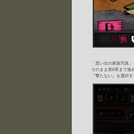
「思い出の家族写真」
そのまま第6章まで進
『撃たない』を選択す