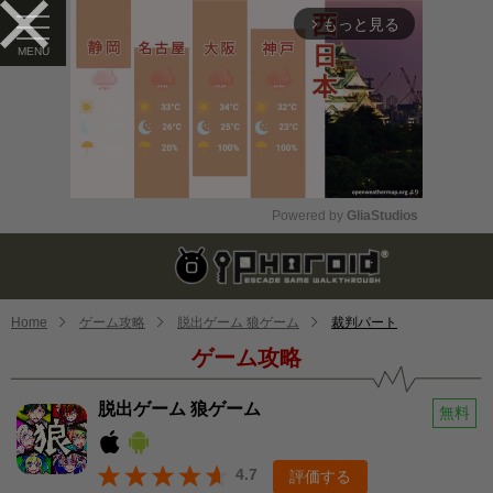
もっと見る
arrow_forward_ios
Powered by 
GliaStudios
Mute
Home
ゲーム攻略
脱出ゲーム 狼ゲーム
裁判パート
ゲーム攻略
脱出ゲーム 狼ゲーム
無料
4.7
評価する