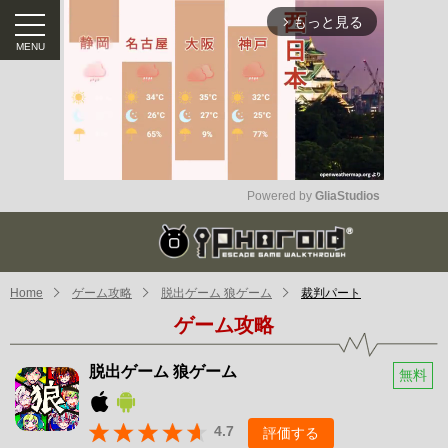
もっと見る
arrow_forward_ios
Powered by 
GliaStudios
Mute
Home
ゲーム攻略
脱出ゲーム 狼ゲーム
裁判パート
ゲーム攻略
脱出ゲーム 狼ゲーム
無料
4.7
評価する