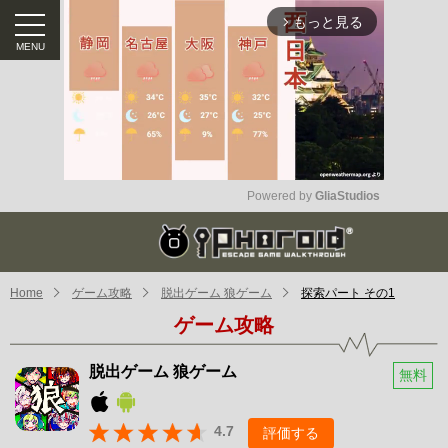
もっと見る
arrow_forward_ios
Powered by 
GliaStudios
Mute
Home
ゲーム攻略
脱出ゲーム 狼ゲーム
探索パート その1
ゲーム攻略
脱出ゲーム 狼ゲーム
無料
4.7
評価する