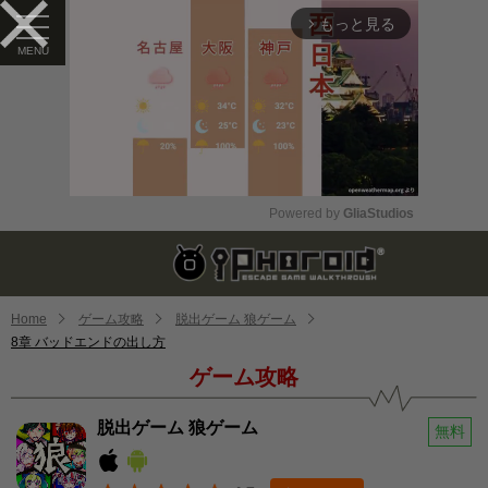
もっと見る
arrow_forward_ios
Powered by 
GliaStudios
Mute
Home
ゲーム攻略
脱出ゲーム 狼ゲーム
8章 バッドエンドの出し方
ゲーム攻略
脱出ゲーム 狼ゲーム
無料