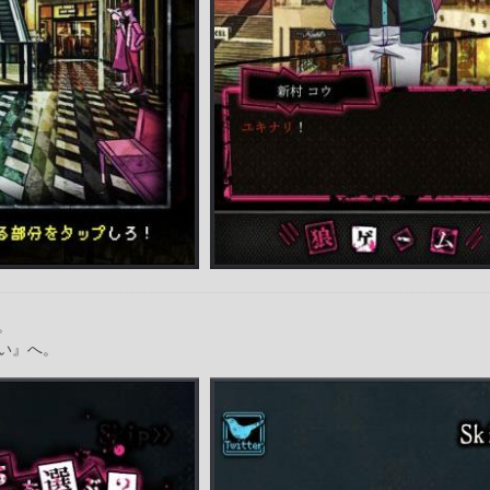
。
い』へ。