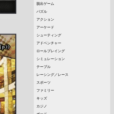
脱出ゲーム
パズル
アクション
アーケード
シューティング
アドベンチャー
ロールプレイング
シミュレーション
テーブル
レーシング／レース
スポーツ
ファミリー
キッズ
カジノ
ボード