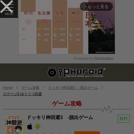
もっと見る
arrow_forward_ios
Powered by 
GliaStudios
Mute
Home
ゲーム攻略
ドッキリ神回避3 -脱出ゲーム
ステージ5 ゆううつ回避
ゲーム攻略
ドッキリ神回避3 -脱出ゲーム
無料