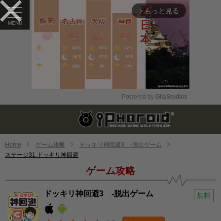
もっと見る
arrow_forward_ios
Powered by 
GliaStudios
Mute
Home
ゲーム攻略
ドッキリ神回避3 -脱出ゲーム
ステージ31 ドッキリ神回避
ゲーム攻略
ドッキリ神回避3 -脱出ゲーム
無料