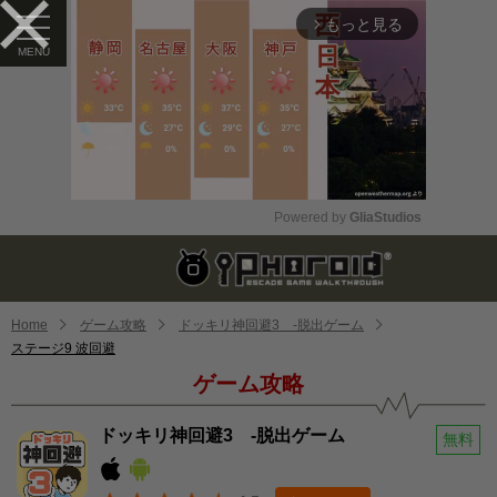
もっと見る
arrow_forward_ios
Powered by 
GliaStudios
Mute
Home
ゲーム攻略
ドッキリ神回避3 -脱出ゲーム
ステージ9 波回避
ゲーム攻略
ドッキリ神回避3 -脱出ゲーム
無料