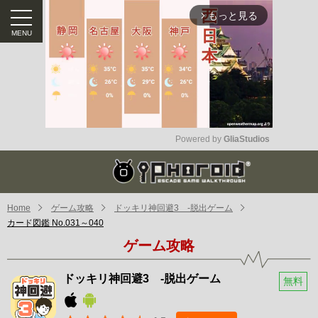
もっと見る
arrow_forward_ios
Powered by 
GliaStudios
Mute
Home
ゲーム攻略
ドッキリ神回避3 -脱出ゲーム
カード図鑑 No.031～040
ゲーム攻略
ドッキリ神回避3 -脱出ゲーム
無料