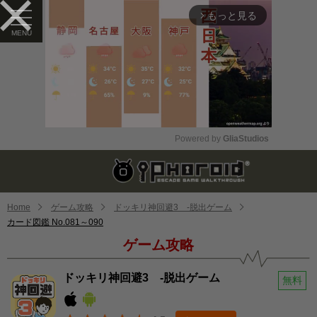
もっと見る
arrow_forward_ios
Powered by 
GliaStudios
Mute
Home
ゲーム攻略
ドッキリ神回避3 -脱出ゲーム
カード図鑑 No.081～090
ゲーム攻略
ドッキリ神回避3 -脱出ゲーム
無料