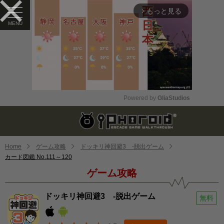
もっと見る
arrow_forward_ios
Powered by 
GliaStudios
Mute
Home
ゲーム攻略
ドッキリ神回避3 -脱出ゲーム
カード図鑑 No.111～120
ゲーム攻略
ドッキリ神回避3 -脱出ゲーム
無料