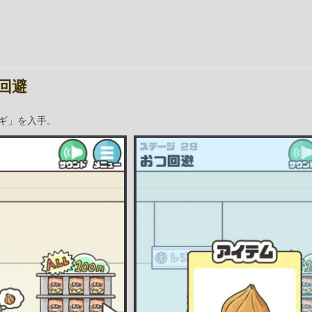
つ回避
ギ」を入手。