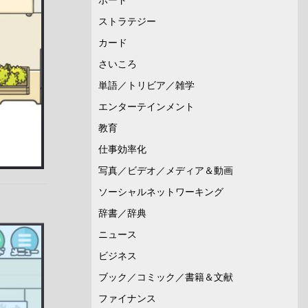
ストラテジー
カード
さいころ
単語／トリビア／雑学
エンターテインメント
教育
仕事効率化
写真／ビデオ／メディア＆動画
ソーシャルネットワーキング
辞書／辞典
ニュース
ビジネス
ブック／コミック／書籍＆文献
ファイナンス