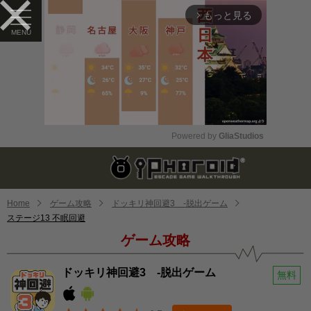
もっと見る
arrow_forward_ios
Powered by 
GliaStudios
Mute
Home
ゲーム攻略
ドッキリ神回避3 -脱出ゲーム
ステージ13 不眠回避
ゲーム攻略
ドッキリ神回避3 -脱出ゲーム
無料