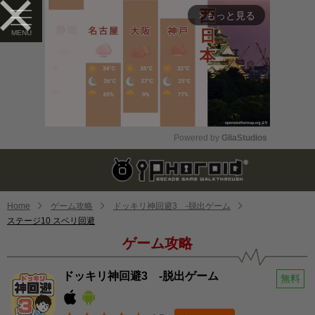
もっと見る
arrow_forward_ios
Powered by 
GliaStudios
Mute
Home
ゲーム攻略
ドッキリ神回避3 -脱出ゲーム
ステージ10 スベリ回避
ゲーム攻略
ドッキリ神回避3 -脱出ゲーム
無料