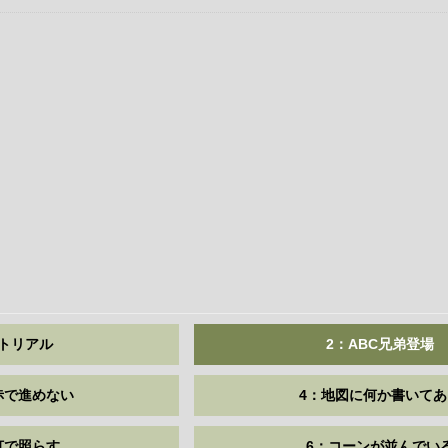
トリアル
2：ABC兄弟登場
赤で進めない
4：地図に何か書いてあ
灯で照らす
6：コーンが並んでい