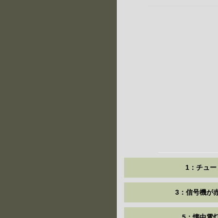
1：チュー
3：信号機が
5：懐中電