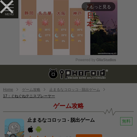
もっと見る
arrow_forward_ios
Powered by 
GliaStudios
Mute
Home
ゲーム攻略
止まるなコロッコ - 脱出ゲーム
17：ぐねぐねテニスプレーヤー
ゲーム攻略
止まるなコロッコ - 脱出ゲーム
無料