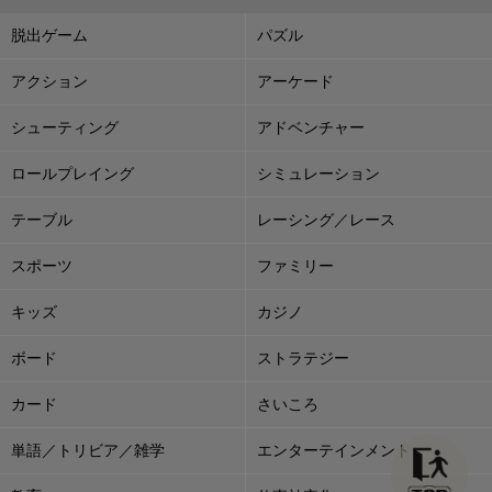
脱出ゲーム
パズル
アクション
アーケード
シューティング
アドベンチャー
ロールプレイング
シミュレーション
テーブル
レーシング／レース
スポーツ
ファミリー
キッズ
カジノ
ボード
ストラテジー
カード
さいころ
単語／トリビア／雑学
エンターテインメント