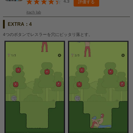
4.3
評価する
itach lab
EXTRA：4
4つのボタンでレスラーを穴にピッタリ落とす。