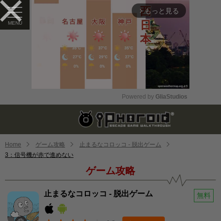
もっと見る
arrow_forward_ios
Powered by 
GliaStudios
Mute
Home
ゲーム攻略
止まるなコロッコ - 脱出ゲーム
3：信号機が赤で進めない
ゲーム攻略
止まるなコロッコ - 脱出ゲーム
無料