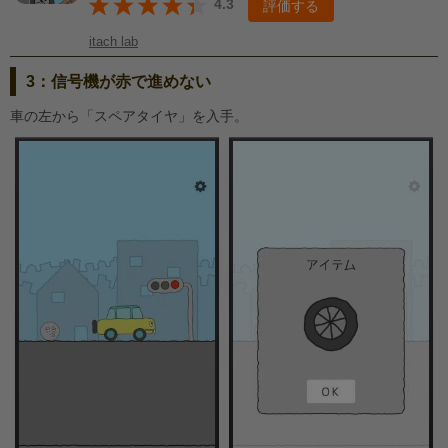
4.3
評価する
itach lab
3：信号機が赤で進めない
車の左から「スペアタイヤ」を入手。