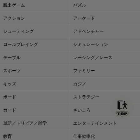
脱出ゲーム
パズル
アクション
アーケード
シューティング
アドベンチャー
ロールプレイング
シミュレーション
テーブル
レーシング／レース
スポーツ
ファミリー
キッズ
カジノ
ボード
ストラテジー
カード
さいころ
単語／トリビア／雑学
エンターテインメント
教育
仕事効率化