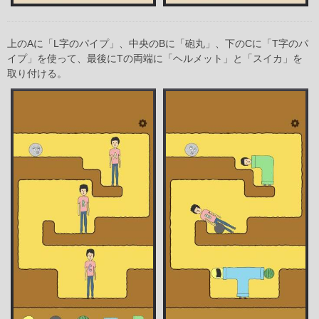
上のAに「L字のパイプ」、中央のBに「砲丸」、下のCに「T字のパ
イプ」を使って、最後にTの両端に「ヘルメット」と「スイカ」を
取り付ける。