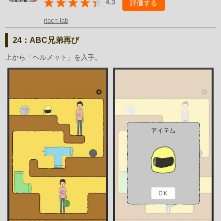
4.3
評価する
itach lab
24：ABC兄弟再び
上から「ヘルメット」を入手。