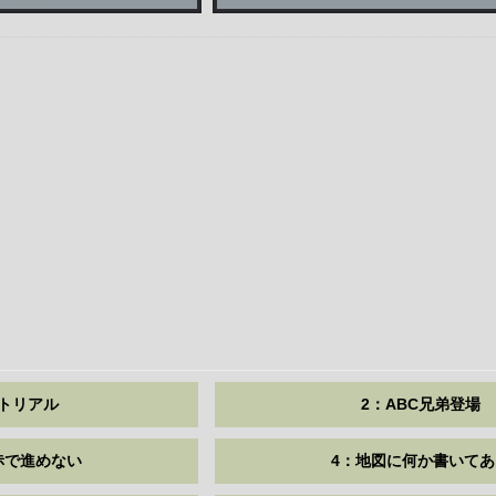
トリアル
2：ABC兄弟登場
赤で進めない
4：地図に何か書いてあ