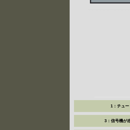
1：チュー
3：信号機が