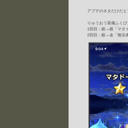
アプデのネタだけだと
りゅうおう装備ふくび
1回目：銀→銀「マタ
2回目：銀→金「無法