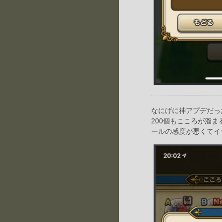
なにげに神アプデだっ
200個もこころが溜
ールの感度が悪くてイ