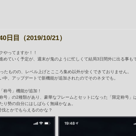
日目（2019/10/21）
クやってますか！！
進めていく予定が、週末が鬼のように忙しくて結局3日間外に出る事も
に上がったものの、レベル上げとこころ集め以外が全くできておりません。
い中、アップデートで新機能が追加されたのでそのネタでも。
「称号」機能が追加！
称号」の2種類があり、豪華なフレームとセットになった「限定称号」
たり勢の自分にはしばらく無縁かなぁ。
討伐とかでもらえるのかな？