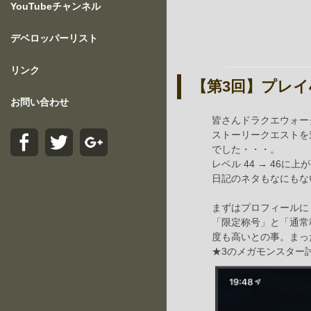
YouTubeチャンネル
デベロッパーリスト
リンク
【第3回】プレイ40
お問い合わせ
皆さんドラクエウォー
ストーリークエストを
でした・・・。
レベル 44 → 46
日記のネタもなにもな
まずはプロフィールに
「限定称号」と「通常
度も高いとの事。まっ
★3のメガモンスター