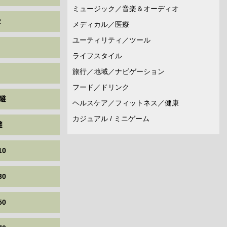
ミュージック／音楽＆オーディオ
2
メディカル／医療
ユーティリティ／ツール
ライフスタイル
旅行／地域／ナビゲーション
フード／ドリンク
避
ヘルスケア／フィットネス／健康
カジュアル / ミニゲーム
避
10
30
50