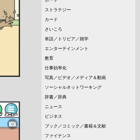
ストラテジー
カード
さいころ
単語／トリビア／雑学
エンターテインメント
教育
仕事効率化
写真／ビデオ／メディア＆動画
ソーシャルネットワーキング
辞書／辞典
ニュース
ビジネス
ブック／コミック／書籍＆文献
ファイナンス