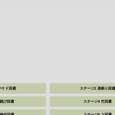
ヤケド回避
ステージ2 居眠り回
 跳び回避
ステージ4 竹回避
 絶叫回避
ステージ6 ？回避