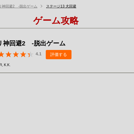
リ神回避2 -脱出ゲーム
ステージ13 犬回避
ゲーム攻略
リ神回避2 -脱出ゲーム
4.1
評価する
, K.K.