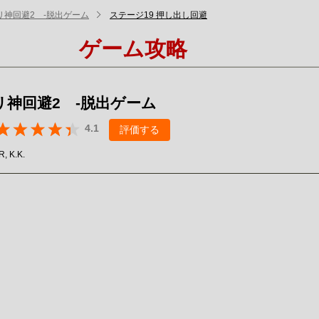
リ神回避2 -脱出ゲーム
ステージ19 押し出し回避
ゲーム攻略
リ神回避2 -脱出ゲーム
4.1
評価する
, K.K.