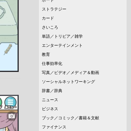
ストラテジー
カード
さいころ
単語／トリビア／雑学
エンターテインメント
教育
仕事効率化
写真／ビデオ／メディア＆動画
ソーシャルネットワーキング
辞書／辞典
ニュース
ビジネス
ブック／コミック／書籍＆文献
ファイナンス