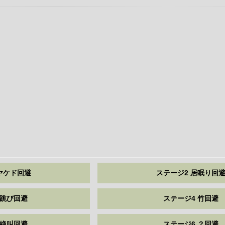
ヤケド回避
ステージ2 居眠り回
 跳び回避
ステージ4 竹回避
 絶叫回避
ステージ6 ？回避