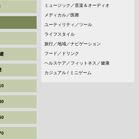
ミュージック／音楽＆オーディオ
2
メディカル／医療
ユーティリティ／ツール
ライフスタイル
旅行／地域／ナビゲーション
フード／ドリンク
避
ヘルスケア／フィットネス／健康
避
カジュアル / ミニゲーム
10
30
50
70