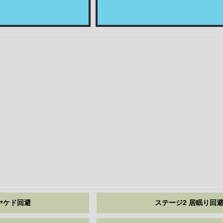
ヤケド回避
ステージ2 居眠り回