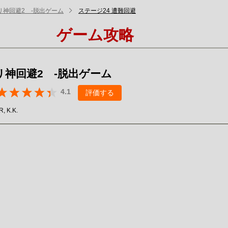
リ神回避2 -脱出ゲーム
ステージ24 遭難回避
ゲーム攻略
リ神回避2 -脱出ゲーム
4.1
評価する
, K.K.