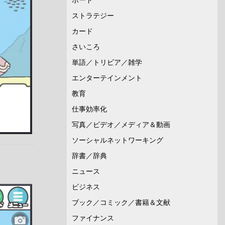
ストラテジー
カード
さいころ
単語／トリビア／雑学
エンターテインメント
教育
仕事効率化
写真／ビデオ／メディア＆動画
ソーシャルネットワーキング
辞書／辞典
ニュース
ビジネス
ブック／コミック／書籍＆文献
ファイナンス