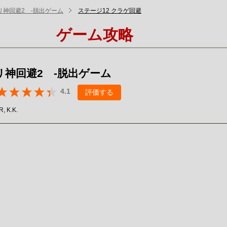
リ神回避2 -脱出ゲーム
ステージ12 クラゲ回避
ゲーム攻略
リ神回避2 -脱出ゲーム
4.1
評価する
, K.K.