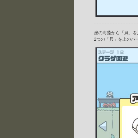
崖の海藻から「貝」を
2つの「貝」を上のバ