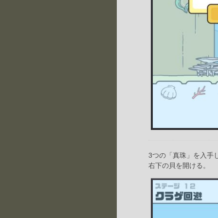
3つの「真珠」を入手
右下の貝を開ける。