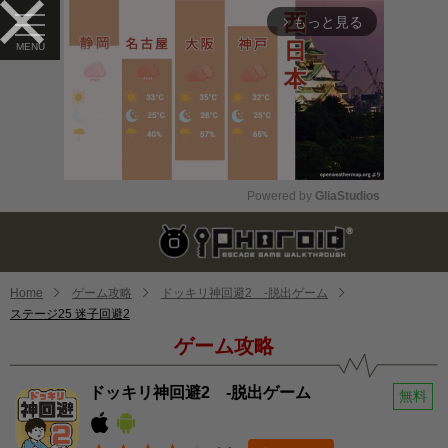
もっと見る
arrow_forward_ios
Powered by 
GliaStudios
Mute
Home
ゲーム攻略
ドッキリ神回避2 -脱出ゲーム
ステージ25 迷子回避2
ゲーム攻略
ドッキリ神回避2 -脱出ゲーム
無料