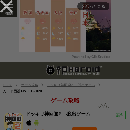
もっと見る
arrow_forward_ios
Powered by 
GliaStudios
Mute
Home
ゲーム攻略
ドッキリ神回避2 -脱出ゲーム
カード図鑑 No.011～020
ゲーム攻略
ドッキリ神回避2 -脱出ゲーム
無料