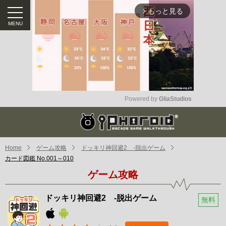
もっと見る
arrow_forward_ios
Powered by 
GliaStudios
Mute
Home
ゲーム攻略
ドッキリ神回避2 -脱出ゲーム
カード図鑑 No.001～010
ゲーム攻略
ドッキリ神回避2 -脱出ゲーム
無料