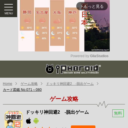
もっと見る
arrow_forward_ios
Powered by 
GliaStudios
Mute
Home
ゲーム攻略
ドッキリ神回避2 -脱出ゲーム
カード図鑑 No.071～080
ゲーム攻略
ドッキリ神回避2 -脱出ゲーム
無料