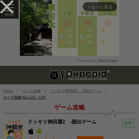
もっと見る
arrow_forward_ios
Powered by 
GliaStudios
Mute
Home
ゲーム攻略
ドッキリ神回避2 -脱出ゲーム
カード図鑑 No.121～125
ゲーム攻略
ドッキリ神回避2 -脱出ゲーム
無料