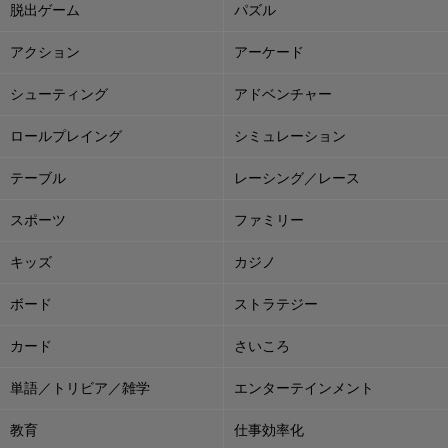
脱出ゲーム
パズル
アクション
アーケード
シューティング
アドベンチャー
ロールプレイング
シミュレーション
テーブル
レーシング／レース
スポーツ
ファミリー
キッズ
カジノ
ボード
ストラテジー
カード
さいころ
単語／トリビア／雑学
エンターテインメント
教育
仕事効率化