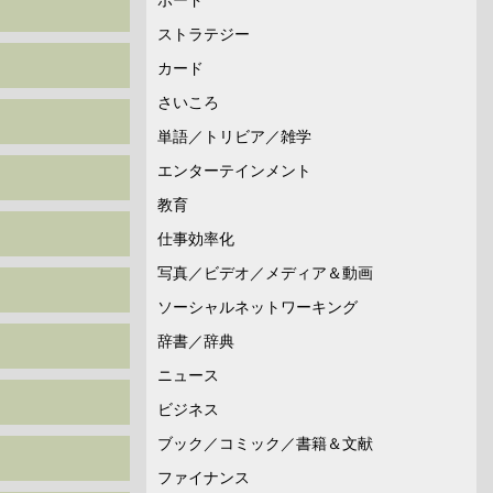
ストラテジー
カード
さいころ
単語／トリビア／雑学
エンターテインメント
教育
仕事効率化
写真／ビデオ／メディア＆動画
ソーシャルネットワーキング
辞書／辞典
ニュース
ビジネス
ブック／コミック／書籍＆文献
ファイナンス