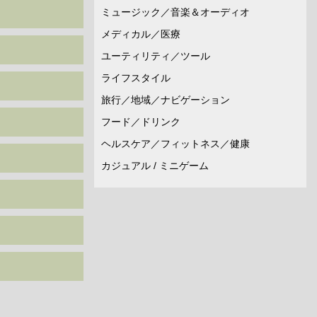
ミュージック／音楽＆オーディオ
メディカル／医療
ユーティリティ／ツール
ライフスタイル
旅行／地域／ナビゲーション
フード／ドリンク
ヘルスケア／フィットネス／健康
カジュアル / ミニゲーム