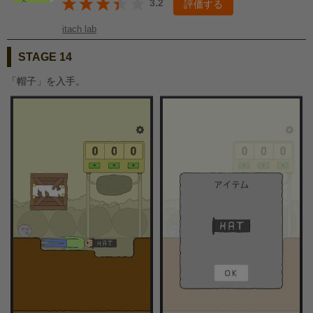
3.2
評価する
itach lab
STAGE 14
「帽子」を入手。