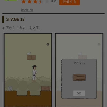
3.2
評価する
itach lab
STAGE 13
右下から「丸太」を入手。