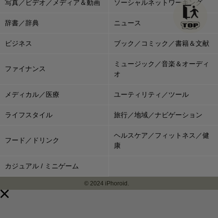
写真／ビデオ／メディア＆動画
ソーシャルネットワーキング
辞書／辞典
ニュース
ビジネス
ブック／コミック／書籍＆文献
ミュージック／音楽＆オーディ
ファイナンス
オ
メディカル／医療
ユーティリティ／ツール
ライフスタイル
旅行／地域／ナビゲーション
ヘルスケア／フィットネス／健
フード／ドリンク
康
カジュアル / ミニゲーム
© 2024 iPhoroid.