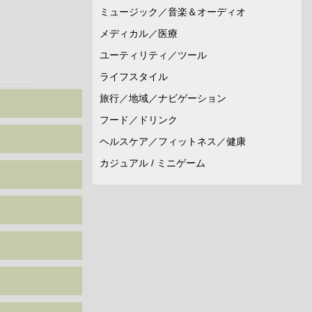
ミュージック／音楽＆オーディオ
メディカル／医療
ユーティリティ／ツール
ライフスタイル
旅行／地域／ナビゲーション
フード／ドリンク
ヘルスケア／フィットネス／健康
カジュアル / ミニゲーム