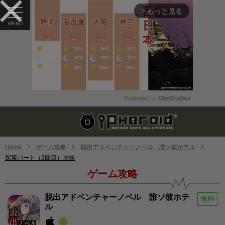
もっと見る
arrow_forward_ios
Powered by 
GliaStudios
Mute
Home
ゲーム攻略
脱出アドベンチャーノベル 誰ソ彼ホテル
探索パート（3回目）攻略
ゲーム攻略
脱出アドベンチャーノベル 誰ソ彼ホテ
無料
ル