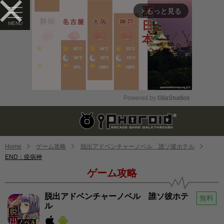
もっと見る
arrow_forward_ios
Powered by 
GliaStudios
Mute
Home
ゲーム攻略
脱出アドベンチャーノベル 誰ソ彼ホテル
END：疫病神
ゲーム攻略
脱出アドベンチャーノベル 誰ソ彼ホテ
無料
ル