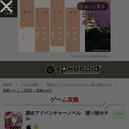
もっと見る
arrow_forward_ios
Powered by 
GliaStudios
Mute
Home
ゲーム攻略
脱出アドベンチャーノベル 誰ソ彼ホテル
探索パート（1回目）攻略その1
ゲーム攻略
脱出アドベンチャーノベル 誰ソ彼ホテ
無料
ル