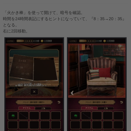
「火かき棒」を使って開けて、暗号を確認。
時間を24時間表記にするヒントになっていて、『8：35→20：35』
となる。
右に2回移動。