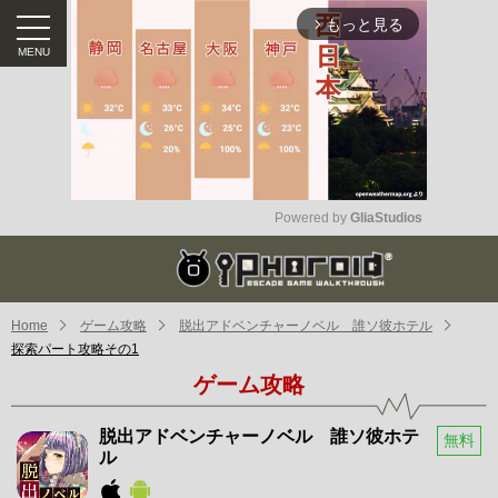
もっと見る
arrow_forward_ios
Powered by 
GliaStudios
Mute
Home
ゲーム攻略
脱出アドベンチャーノベル 誰ソ彼ホテル
探索パート攻略その1
ゲーム攻略
脱出アドベンチャーノベル 誰ソ彼ホテ
無料
ル