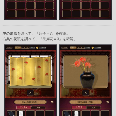
左の屏風を調べて、『扇子＝7』を確認。
右奥の花瓶を調べて、『彼岸花＝3』を確認。