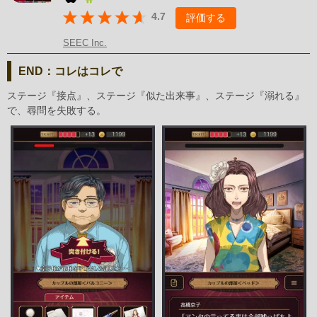
4.7
評価する
SEEC Inc.
END：コレはコレで
ステージ『接点』、ステージ『似た出来事』、ステージ『溺れる』
で、尋問を失敗する。