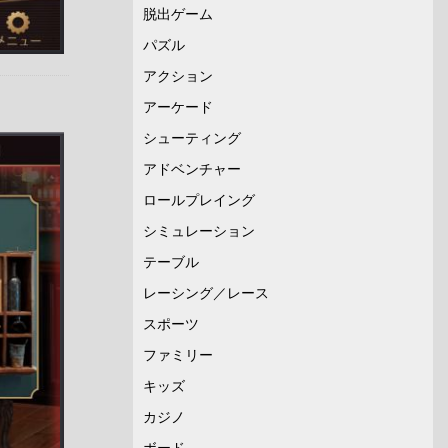
脱出ゲーム
パズル
アクション
アーケード
シューティング
アドベンチャー
ロールプレイング
シミュレーション
テーブル
レーシング／レース
スポーツ
ファミリー
キッズ
カジノ
ボード