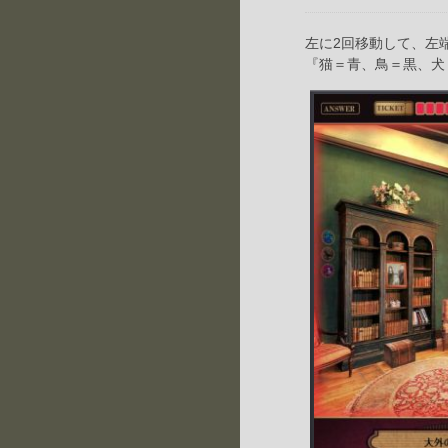
左に2回移動して、左
『猫＝青、鳥＝黒、犬