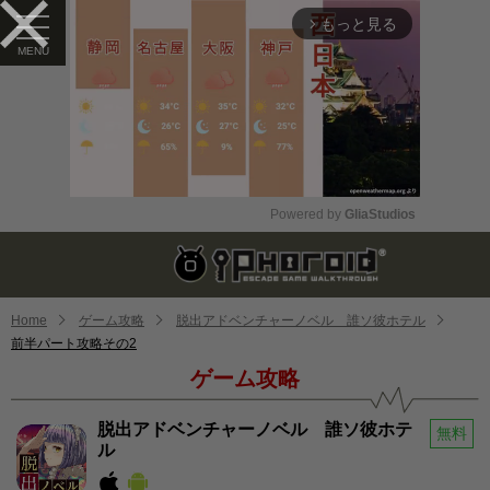
もっと見る
arrow_forward_ios
Powered by 
GliaStudios
Mute
Home
ゲーム攻略
脱出アドベンチャーノベル 誰ソ彼ホテル
前半パート攻略その2
ゲーム攻略
脱出アドベンチャーノベル 誰ソ彼ホテ
無料
ル